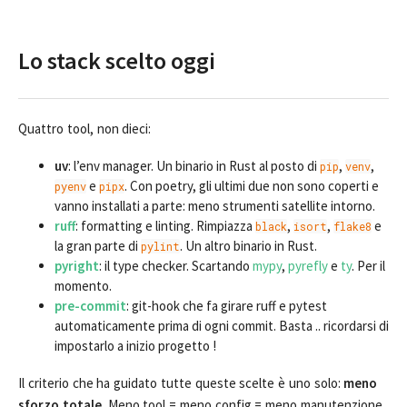
Lo stack scelto oggi
Quattro tool, non dieci:
uv
: l’env manager. Un binario in Rust al posto di
,
,
pip
venv
e
. Con poetry, gli ultimi due non sono coperti e
pyenv
pipx
vanno installati a parte: meno strumenti satellite intorno.
ruff
: formatting e linting. Rimpiazza
,
,
e
black
isort
flake8
la gran parte di
. Un altro binario in Rust.
pylint
pyright
: il type checker. Scartando
mypy
,
pyrefly
e
ty
. Per il
momento.
pre-commit
: git-hook che fa girare ruff e pytest
automaticamente prima di ogni commit. Basta .. ricordarsi di
impostarlo a inizio progetto !
Il criterio che ha guidato tutte queste scelte è uno solo:
meno
sforzo totale
. Meno tool = meno config = meno manutenzione.