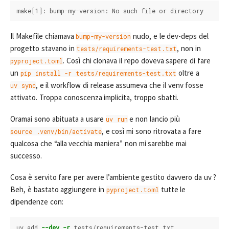
Il Makefile chiamava
nudo, e le dev-deps del
bump-my-version
progetto stavano in
, non in
tests/requirements-test.txt
. Così chi clonava il repo doveva sapere di fare
pyproject.toml
un
oltre a
pip install -r tests/requirements-test.txt
, e il workflow di release assumeva che il venv fosse
uv sync
attivato. Troppa conoscenza implicita, troppo sbatti.
Oramai sono abituata a usare
e non lancio più
uv run
, e così mi sono ritrovata a fare
source .venv/bin/activate
qualcosa che “alla vecchia maniera” non mi sarebbe mai
successo.
Cosa è servito fare per avere l’ambiente gestito davvero da uv ?
Beh, è bastato aggiungere in
tutte le
pyproject.toml
dipendenze con:
uv add 
--dev
-r