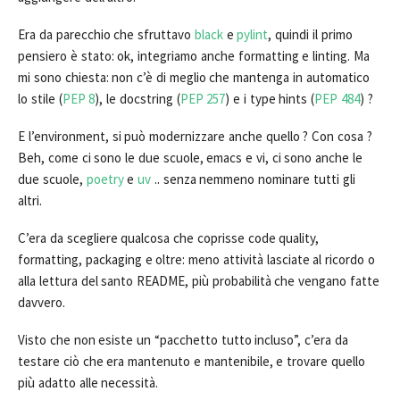
Era da parecchio che sfruttavo
black
e
pylint
, quindi il primo
pensiero è stato: ok, integriamo anche formatting e linting. Ma
mi sono chiesta: non c’è di meglio che mantenga in automatico
lo stile (
PEP 8
), le docstring (
PEP 257
) e i type hints (
PEP 484
) ?
E l’environment, si può modernizzare anche quello ? Con cosa ?
Beh, come ci sono le due scuole, emacs e vi, ci sono anche le
due scuole,
poetry
e
uv
.. senza nemmeno nominare tutti gli
altri.
C’era da scegliere qualcosa che coprisse code quality,
formatting, packaging e oltre: meno attività lasciate al ricordo o
alla lettura del santo README, più probabilità che vengano fatte
davvero.
Visto che non esiste un “pacchetto tutto incluso”, c’era da
testare ciò che era mantenuto e mantenibile, e trovare quello
più adatto alle necessità.