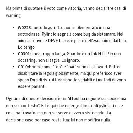
Ma prima di quotare il voto come vittoria, vanno decisi tre casi di
warning:
W0223
: metodo astratto non implementato in una
sottoclasse. Pylint lo segnala come bug da sistemare. Nel
mio caso invece DEVE fallire: è parte dell’esempio didattico.
Lo tengo.
C0301
: linea troppo lunga. Guardo: è un link HTTP in una
docstring, non si taglia. Lo ignoro.
C0104
: nomi come “foo” e “bar” sono disallowed. Potrei
disabilitare la regola globalmente, ma qui preferisco aver
speso l’ora di ristrutturazione: le variabili e i metodi devono
essere parlanti.
Ognuna di queste decisioni è un “il tool ha ragione sul codice ma
non sul contesto”. Ed è qui che emerge il limite di pylint: ti dice
cosa ha trovato, ma non se serve davvero sistemarlo. La
decisione caso per caso resta tua: lui non modifica nulla.