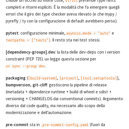
chiude un occhio su molte cose,
pretende type hints
strict
completi e ritorni espliciti. È la modalità che fa emergere quegli
errori che il giro dei type checker aveva rilevato (e che mypy /
pyrefly / ty con la configurazione di default avrebbero perso).
pytest
: configurazione minimale,
e
asyncio_mode = "auto"
. Il resto sta nei test stessi.
testpaths = ["tests"]
[dependency-groups].dev
: la lista delle dev-deps con i version
constraint (PEP 735). uv legge questa sezione per
.
uv sync --group dev
packaging
(
,
,
),
[build-system]
[project]
[tool.setuptools]
bumpversion
,
git-cliff
: gestiscono la pipeline di release
(metadata + dipendenze runtime + build di wheel e sdist +
versioning + CHANGELOG dai conventional commits). Argomento
diverso dal code quality, ma necessario allo scopo della
modernizzazione e dell’automazione.
pre-commit
sta in
(fuori da
.pre-commit-config.yaml