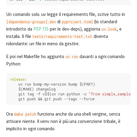
Un comando solo. uv legge il requirements file, scrive tutto in
di
(lo standard
[dependency-groups].dev
pyproject.toml
introdotto da
PEP 735
per le dev-deps), aggiorna
, e
uv.lock
installa. Il file
diventa
tests/requirements-test.txt
ridondante: un file in meno da gestire.
E poi nel Makefile ho aggiunto
davanti a ogni comando
uv run
Python:
release
:
uv
run
bump-my-version
bump
$(PART)
$(MAKE)
changelog
git
tag
-f
v$$(uv
run
python
-c
"from simple_sample im
git
push
&&
git
push
--tags
--force
Ora
funziona anche da una shell vergine, senza
make patch
attivare niente. Il venv non è più una convenzione tribale, è
implicito in ogni comando.