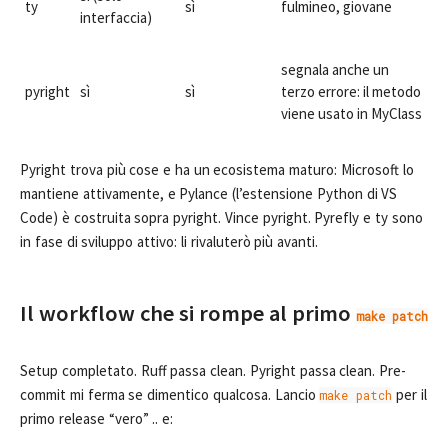
ty
sì
fulmineo, giovane
interfaccia)
segnala anche un
pyright
sì
sì
terzo errore: il metodo
viene usato in MyClass
Pyright trova più cose e ha un ecosistema maturo: Microsoft lo
mantiene attivamente, e Pylance (l’estensione Python di VS
Code) è costruita sopra pyright. Vince pyright. Pyrefly e ty sono
in fase di sviluppo attivo: li rivaluterò più avanti.
Il workflow che si rompe al primo
make patch
Setup completato. Ruff passa clean. Pyright passa clean. Pre-
commit mi ferma se dimentico qualcosa. Lancio
per il
make patch
primo release “vero” .. e: