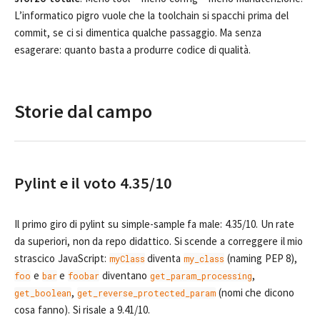
L’informatico pigro vuole che la toolchain si spacchi prima del
commit, se ci si dimentica qualche passaggio. Ma senza
esagerare: quanto basta a produrre codice di qualità.
Storie dal campo
Pylint e il voto 4.35/10
Il primo giro di pylint su simple-sample fa male: 4.35/10. Un rate
da superiori, non da repo didattico. Si scende a correggere il mio
strascico JavaScript:
diventa
(naming PEP 8),
myClass
my_class
e
e
diventano
,
foo
bar
foobar
get_param_processing
,
(nomi che dicono
get_boolean
get_reverse_protected_param
cosa fanno). Si risale a 9.41/10.