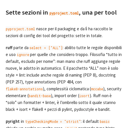
Sette sezioni in
, una per tool
pyproject.toml
nasce per il packaging e da lì ha raccolto le
pyproject.toml
sezioni di config dei tool del progetto: sette in totale.
ruff
parte da
: abilito tutte le regole disponibili
select = ["ALL"]
e uso
per quelle che considero troppo. Filosofia “tutto in
ignore
default, escludo per nome”: man mano che ruff aggiunge regole
nuove, le adotto in automatico. E il pacchetto “ALL” non è solo
style + lint: include anche regole di naming (PEP 8), docstring
(PEP 257), type annotations (PEP 484, con
), complessità ciclomatica (
), security
flake8-annotations
mccabe
elementare (
), import order (
). Ruff non è
bandit-base
isort
“solo” un formatter + linter, è l’ombrello sotto il quale stanno
black + isort + flake8 + pezzi di pylint, pydocstyle e bandit.
pyright
in
: il default
typeCheckingMode = "strict"
basic