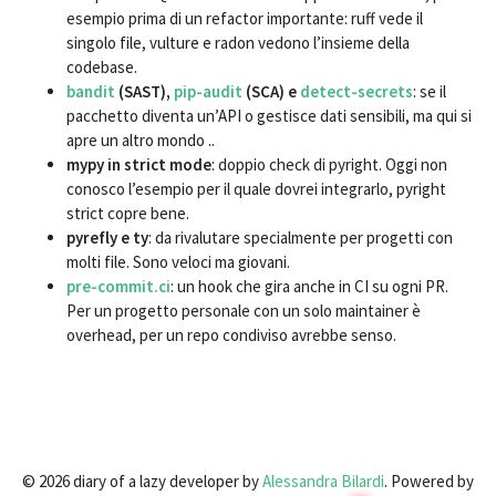
esempio prima di un refactor importante: ruff vede il
singolo file, vulture e radon vedono l’insieme della
codebase.
bandit
(SAST),
pip-audit
(SCA) e
detect-secrets
: se il
pacchetto diventa un’API o gestisce dati sensibili, ma qui si
apre un altro mondo ..
mypy in strict mode
: doppio check di pyright. Oggi non
conosco l’esempio per il quale dovrei integrarlo, pyright
strict copre bene.
pyrefly e ty
: da rivalutare specialmente per progetti con
molti file. Sono veloci ma giovani.
pre-commit.ci
: un hook che gira anche in CI su ogni PR.
Per un progetto personale con un solo maintainer è
overhead, per un repo condiviso avrebbe senso.
© 2026 diary of a lazy developer by
Alessandra Bilardi
. Powered by