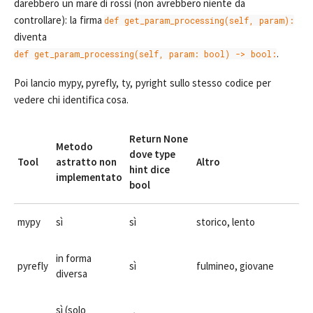
darebbero un mare di rossi (non avrebbero niente da
controllare): la firma
def get_param_processing(self, param):
diventa
.
def get_param_processing(self, param: bool) -> bool:
Poi lancio mypy, pyrefly, ty, pyright sullo stesso codice per
vedere chi identifica cosa.
Return None
Metodo
dove type
Tool
astratto non
Altro
hint dice
implementato
bool
mypy
sì
sì
storico, lento
in forma
pyrefly
sì
fulmineo, giovane
diversa
sì (solo