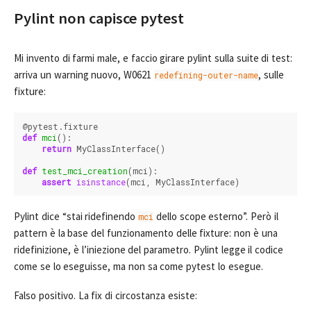
Pylint non capisce pytest
Mi invento di farmi male, e faccio girare pylint sulla suite di test:
arriva un warning nuovo, W0621
, sulle
redefining-outer-name
fixture:
@
pytest
.
fixture
def
mci
():
return
MyClassInterface
()
def
test_mci_creation
(
mci
):
assert
isinstance
(
mci
,
MyClassInterface
)
Pylint dice “stai ridefinendo
dello scope esterno”. Però il
mci
pattern è la base del funzionamento delle fixture: non è una
ridefinizione, è l’iniezione del parametro. Pylint legge il codice
come se lo eseguisse, ma non sa come pytest lo esegue.
Falso positivo. La fix di circostanza esiste: