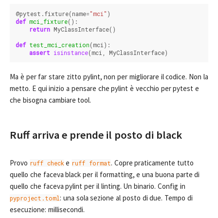
@
pytest
.
fixture
(
name
=
"mci"
)
def
mci_fixture
():
return
MyClassInterface
()
def
test_mci_creation
(
mci
):
assert
isinstance
(
mci
,
MyClassInterface
)
Ma è per far stare zitto pylint, non per migliorare il codice. Non la
metto. E qui inizio a pensare che pylint è vecchio per pytest e
che bisogna cambiare tool.
Ruff arriva e prende il posto di black
Provo
e
. Copre praticamente tutto
ruff check
ruff format
quello che faceva black per il formatting, e una buona parte di
quello che faceva pylint per il linting. Un binario. Config in
: una sola sezione al posto di due. Tempo di
pyproject.toml
esecuzione: millisecondi.